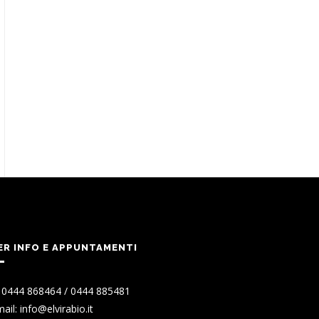
ER INFO E APPUNTAMENTI
. 0444 868464 / 0444 885481
ail: info@elvirabio.it