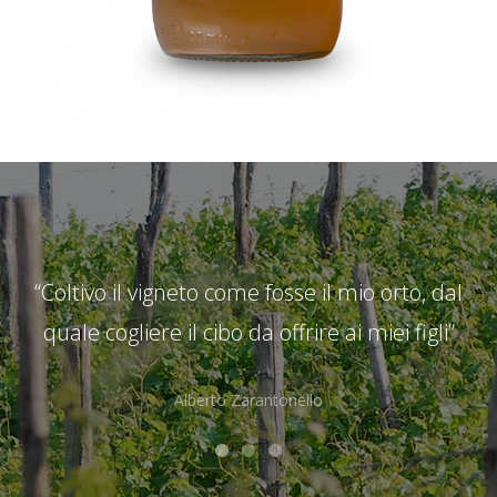
“Coltivo il vigneto come fosse il mio orto, dal
quale cogliere il cibo da offrire ai miei figli”
deb
Alberto Zarantonello