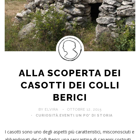
ALLA SCOPERTA DEI
CASOTTI DEI COLLI
BERICI
BY ELVIRA
OTTOBRE 12, 2015
CURIOSITÀ
,
EVENTI
,
UN PO' DI STORIA
I casotti sono uno degli aspetti più caratteristici, misconosciuti e
abbandonati dei Colli Berici: una sessantina di capanni costruiti